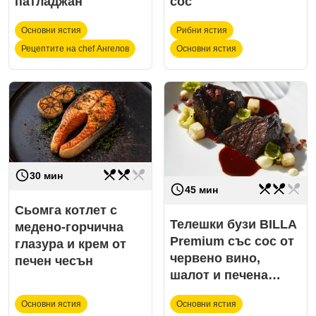
сос
патладжан
Основни ястия
Рибни ястия
Рецептите на chef Ангелов
Основни ястия
restaurant_menu
restaurant_menu
restaurant_menu
access_time
Трудност
средно
30 мин
restaurant_menu
restaurant_menu
restaurant_menu
access_time
Трудност
средно
45 мин
Сьомга котлет с
Телешки бузи BILLA
медено-горчична
Premium със сос от
глазура и крем от
червено вино,
печен чесън
шалот и печена
целина
Основни ястия
Основни ястия