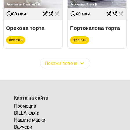
restaurant_menu
restaurant_menu
restaurant_menu
restaurant_menu
restaurant_menu
restaurant_menu
access_time
access_time
Трудност
средно
Трудност
средно
60 мин
60 мин
Орехова торта
Портокалова торта
Десерти
Десерти
expand_more
Покажи повече
Карта на сайта
Промоции
BILLA карта
Нашите марки
Ваучери