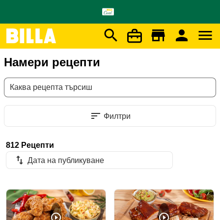
search
store
person
menu
Начало
/
BILLA Рецепти
Намери рецепти
Каква рецепта търсиш
sort
Филтри
812 Рецепти
import_export
Дата на публикуване
play_circle_outline
play_circle_outline