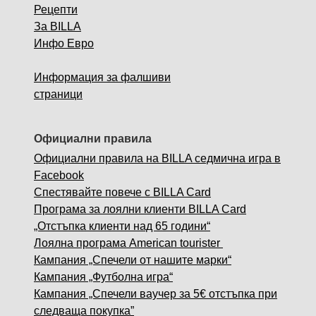
Рецепти
За BILLA
Инфо Евро
Информация за фалшиви
страници
Официални правила
Официални правила на BILLA седмична игра в
Facebook
Спестявайте повече с BILLA Card
Програма за лоялни клиенти BILLA Card
„Отстъпка клиенти над 65 години“
Лоялна програма American tourister
Кампания „Спечели от нашите марки“
Кампания „Футболна игра“
Кампания „Спечели ваучер за 5€ отстъпка при
следваща покупка”