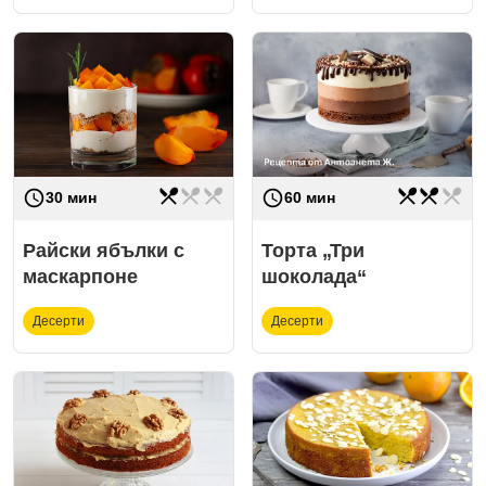
restaurant_menu
restaurant_menu
restaurant_menu
restaurant_menu
restaurant_menu
restaurant_menu
access_time
access_time
Трудност
лесно
Трудност
средно
30 мин
60 мин
Райски ябълки с
Торта „Три
маскарпоне
шоколада“
Десерти
Десерти