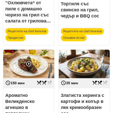
"Охлювчета“ от
Тортиля със
пиле с домашно
свинско на грил,
чоризо на грил със
чедър и BBQ сос
салата от гриловани
картофи и лимони
Рецептите на chef Ангелов
Рецептите на chef Ангелов
Предястия
Основни ястия
play_circle_outline
restaurant_menu
restaurant_menu
restaurant_menu
restaurant_menu
restaurant_menu
restaurant_menu
access_time
access_time
Трудност
средно
Трудност
средно
35 мин
150 мин
Златиста херинга с
Ароматно
картофи и копър в
Великденско
лек кремообразен
агнешко в