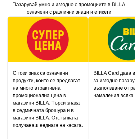
Пазарувай умно и изгодно с промоциите в BILLA,
означени с различни знаци и етикети.
С този знак са означени
BILLA Card дава в
продукти, които се предлагат
за изгодно пазарув
нa много атрактивна
възползване от ра
промоционална цена в
намаления всяка с
магазини BILLA. Търси знака
в седмичната брошура и в
магазини BILLA. Отстъпката
получаваш веднага на касата.