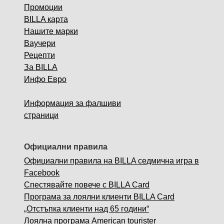
Промоции
BILLA карта
Нашите марки
Ваучери
Рецепти
За BILLA
Инфо Евро
Информация за фалшиви
страници
Официални правила
Официални правила на BILLA седмична игра в
Facebook
Спестявайте повече с BILLA Card
Програма за лоялни клиенти BILLA Card
„Отстъпка клиенти над 65 години“
Лоялна програма American tourister