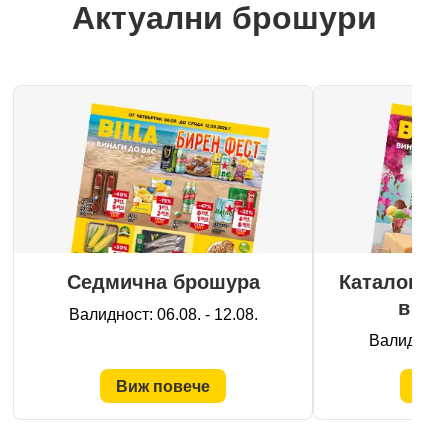
Актуални брошури
Седмична брошура
Каталог "К
в раз
Валидност: 06.08. - 12.08.
Валидност:
Виж повече
Виж