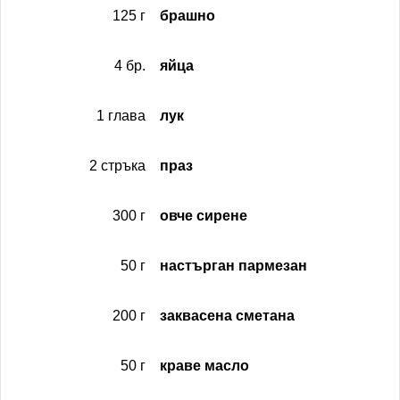
125 г
брашно
4 бр.
яйца
1 глава
лук
2 стръка
праз
300 г
овче сирене
50 г
настърган пармезан
200 г
заквасена сметана
50 г
краве масло