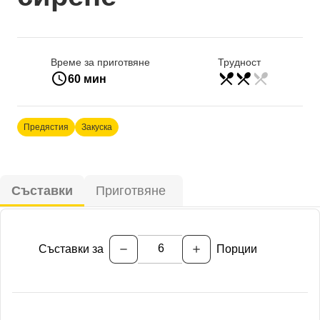
Време за приготвяне
Трудност
access_time
restaurant_menu
restaurant_menu
restaurant_menu
средно
60 мин
Предястия
Закуска
Съставки
Приготвяне
Съставки за
Порции
remove
add