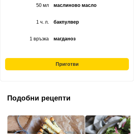
50 мл
маслиново масло
1 ч. л.
бакпулвер
1 връзка
магданоз
Приготви
Подобни рецепти