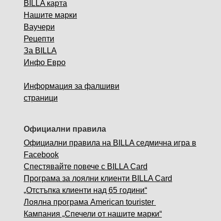
BILLA карта
Нашите марки
Ваучери
Рецепти
За BILLA
Инфо Евро
Информация за фалшиви
страници
Официални правила
Официални правила на BILLA седмична игра в
Facebook
Спестявайте повече с BILLA Card
Програма за лоялни клиенти BILLA Card
„Отстъпка клиенти над 65 години“
Лоялна програма American tourister
Кампания „Спечели от нашите марки“