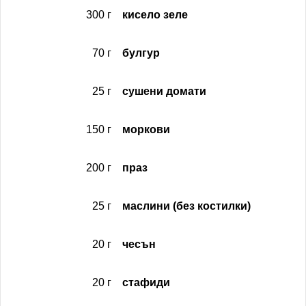
300 г
кисело зеле
70 г
булгур
25 г
сушени домати
150 г
моркови
200 г
праз
25 г
маслини (без костилки)
20 г
чесън
20 г
стафиди