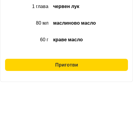
1 глава
червен лук
80 мл
маслиново масло
60 г
краве масло
Приготви