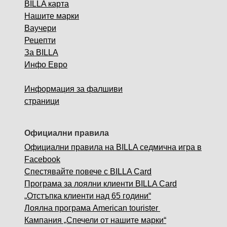
BILLA карта
Нашите марки
Ваучери
Рецепти
За BILLA
Инфо Евро
Информация за фалшиви
страници
Официални правила
Официални правила на BILLA седмична игра в
Facebook
Спестявайте повече с BILLA Card
Програма за лоялни клиенти BILLA Card
„Отстъпка клиенти над 65 години“
Лоялна програма American tourister
Кампания „Спечели от нашите марки“