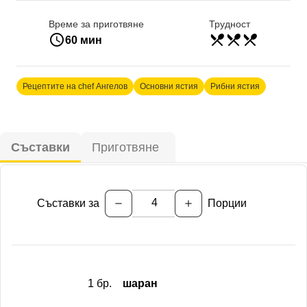
Време за приготвяне
Трудност
access_time
restaurant_menu
restaurant_menu
restaurant_menu
трудно
60 мин
Рецептите на chef Ангелов
Основни ястия
Рибни ястия
Съставки
Приготвяне
Съставки за
Порции
remove
add
1 бр.
шаран