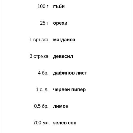
100 г
гъби
25 г
орехи
1 връзка
магданоз
3 стръка
девесил
4 бр.
дафинов лист
1 с. л.
червен пипер
0.5 бр.
лимон
700 мл
зелев сок