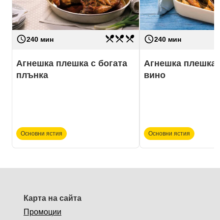
restaurant_menu
restaurant_menu
restaurant_menu
access_time
access_time
Трудност
трудно
Трудност
240 мин
240 мин
Агнешка плешка с богата
Агнешка плешка 
плънка
вино
Основни ястия
Основни ястия
Карта на сайта
Промоции