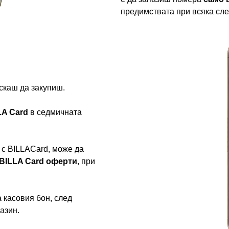
предимствата при всяка сл
искаш да закупиш.
LA Card
в седмичната
с BILLACard, може да
BILLA Card оферти
, при
 касовия бон, след
азин.