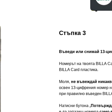
Стъпка 3
Въведи или снимай 13-ци
Номерът на твоята BILLA Ca
BILLA Card пластика.
Моля,
не въвеждай никакв
освен 13-цифрения номер н
при правилно въведен BILL
Натисни бутона „
Потвържд
е да запазиш номера
само 