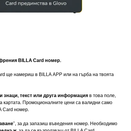
френия BILLA Card номер.
rd ще намериш в BILLA АРР или на гърба на твоята
и знаци, текст или друга информация
в това поле,
а картата. Промоционалните цени са валидни само
A Card номер.
аване
", за да запазиш въведения номер. Необходимо
веднъж
, за да се възползваш от BILLA Card