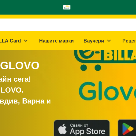
expand_more
expand_more
LLA Card
Нашите марки
Ваучери
Реце
в GLOVO
йн сега!
GLOVO.
вдив, Варна и