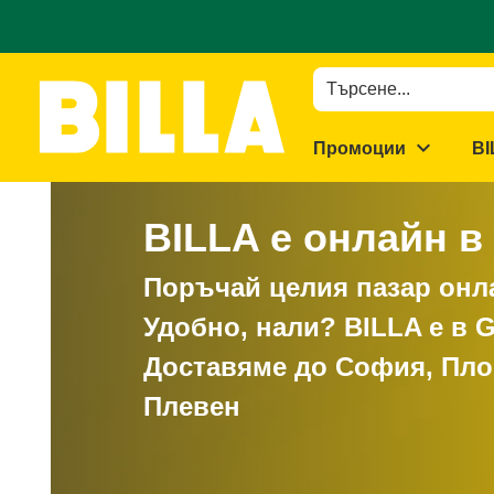
Начало
/
BILLA е онлайн в GLOVO!
Търсене...
expand_more
Промоции
BI
BILLA е онлайн 
Поръчай целия пазар онла
Удобно, нали? BILLA е в 
Доставяме до София, Пло
Плевен