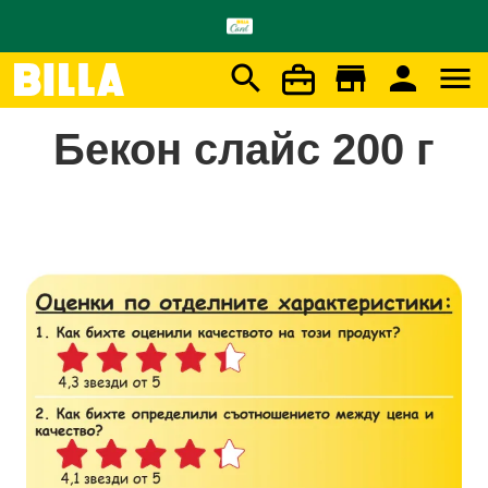
search
store
person
menu
Начало
/
BILLA BRAND - Бекон слайс
Бекон слайс 200 г