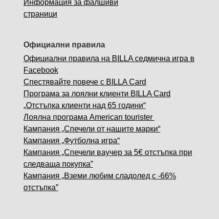
Информация за фалшиви
страници
Официални правила
Официални правила на BILLA седмична игра в
Facebook
Спестявайте повече с BILLA Card
Програма за лоялни клиенти BILLA Card
„Отстъпка клиенти над 65 години“
Лоялна програма American tourister
Кампания „Спечели от нашите марки“
Кампания „Футболна игра“
Кампания „Спечели ваучер за 5€ отстъпка при
следваща покупка”
Кампания „Вземи любим сладолед с -66%
отстъпка”